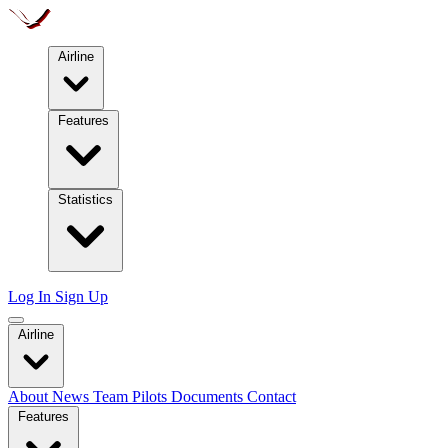
Airline
Features
Statistics
Log In
Sign Up
Airline
About
News
Team
Pilots
Documents
Contact
Features