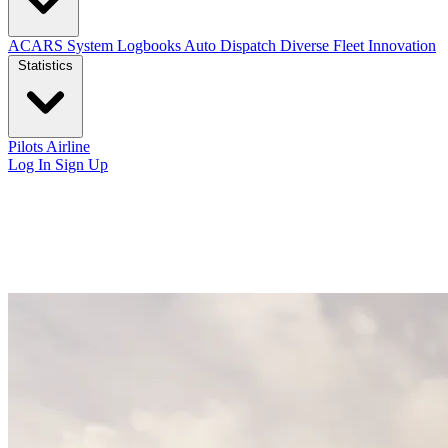
ACARS System
Logbooks
Auto Dispatch
Diverse Fleet
Innovation
Statistics
Pilots
Airline
Log In
Sign Up
28 Ene 2026
Nuestra nueva página web
Presentamos la versión 1.0 de nuestra renovada página web con nueva