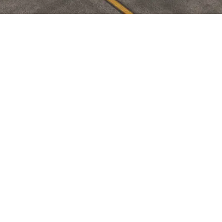
po de la dirección de sistemas, dirigido por nuestro querido Carlos
os, aficionados y pilotos; así como enlaces de interés,
ás completo y bonito.
a documentar y dar impulso a esta iniciativa, junto al equipo