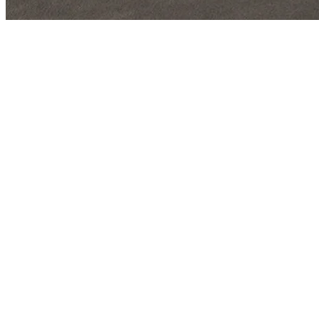
Queremos anunciar y compartir con ustedes el lanzamiento de nuestra 
Villalobos.
Luego continuaremos con una serie de adecuaciones y mejoras, que ej
Un paso importante
La actualización de
www.tcavenezuela.com
es un hecho muy important
conversatorios, tutoriales, hangar, estadísticas y muchos tópicos inte
Reconocimientos
No podemos dejar de reconocer el aporte del Capitán Rodrigo Pacheco
técnico.